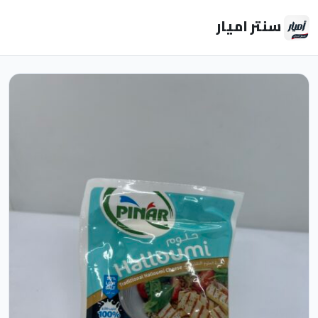
سنتر اميار