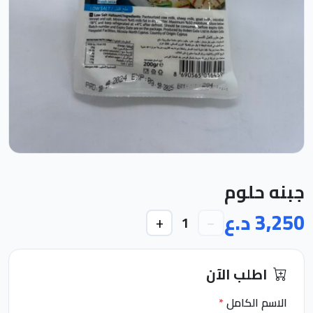
جبنه حلوم
3,250 د.ع
+
−
1
اطلب الآن
الاسم الكامل
*