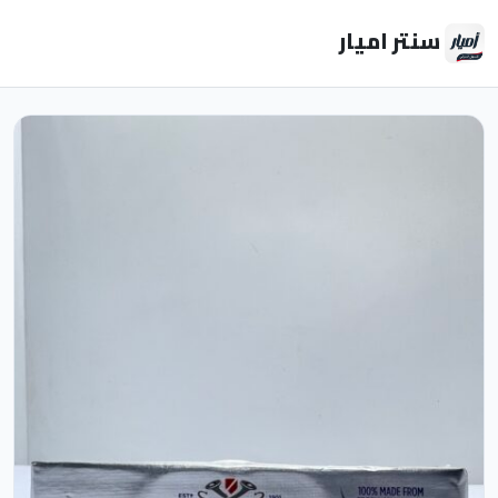
سنتر اميار