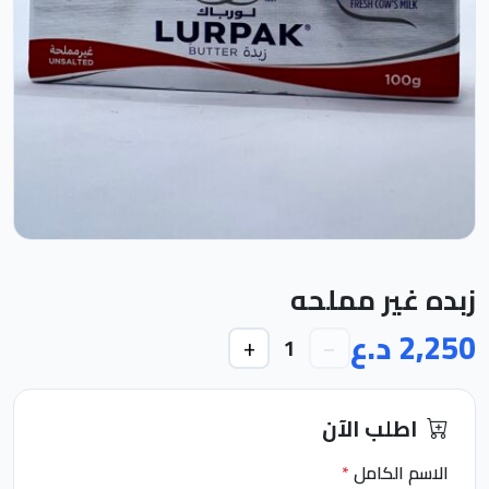
زبده غير مملحه
2,250 د.ع
+
−
1
اطلب الآن
الاسم الكامل
*