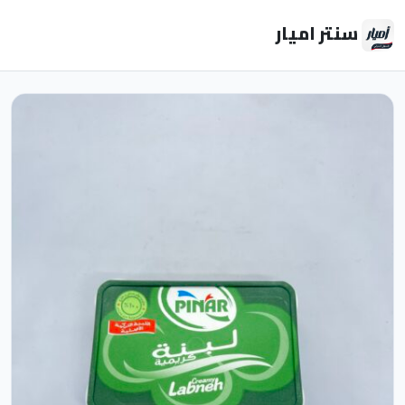
سنتر اميار