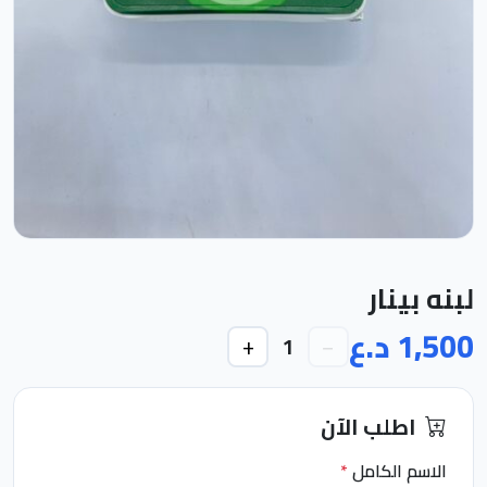
لبنه بينار
1,500 د.ع
+
−
1
اطلب الآن
الاسم الكامل
*