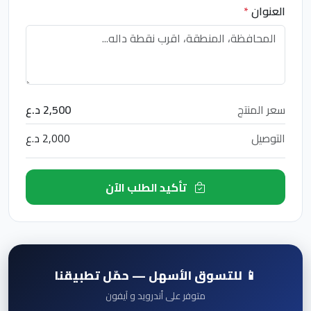
العنوان
*
سعر المنتج
2,500 د.ع
التوصيل
2,000 د.ع
تأكيد الطلب الآن
📱 للتسوق الأسهل — حمّل تطبيقنا
متوفر على أندرويد و آيفون