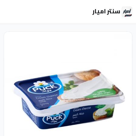
سنتر اميار