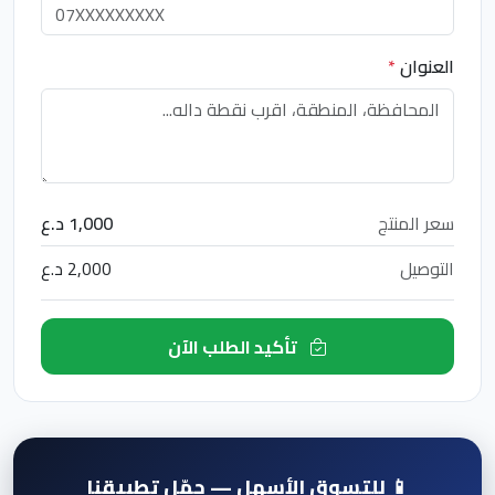
العنوان
*
سعر المنتج
1,000 د.ع
التوصيل
2,000 د.ع
تأكيد الطلب الآن
📱 للتسوق الأسهل — حمّل تطبيقنا