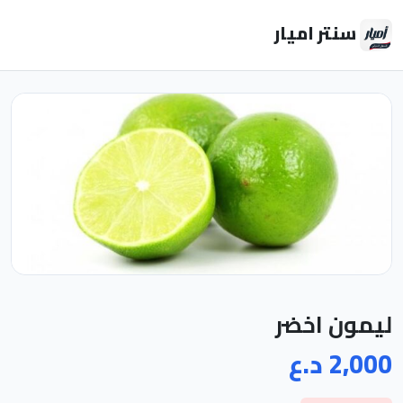
سنتر اميار
ليمون اخضر
2,000 د.ع