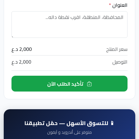
العنوان
*
سعر المنتج
2,000 د.ع
التوصيل
2,000 د.ع
تأكيد الطلب الآن
📱 للتسوق الأسهل — حمّل تطبيقنا
متوفر على أندرويد و آيفون