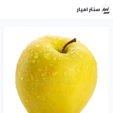
سنتر اميار