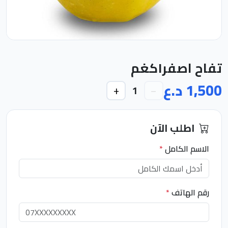
تفاح اصفر١كغم
1,500 د.ع
+
−
1
اطلب الآن
الاسم الكامل
*
رقم الهاتف
*