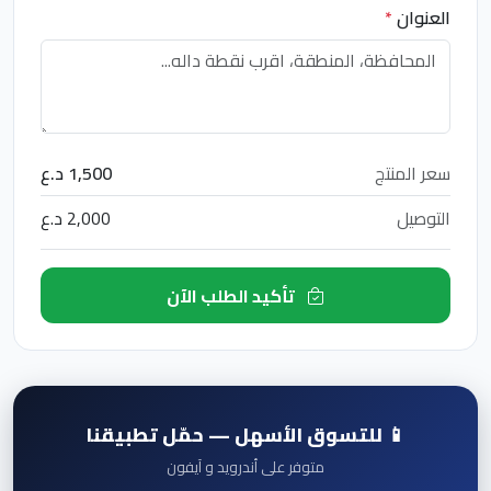
العنوان
*
سعر المنتج
1,500 د.ع
التوصيل
2,000 د.ع
تأكيد الطلب الآن
📱 للتسوق الأسهل — حمّل تطبيقنا
متوفر على أندرويد و آيفون