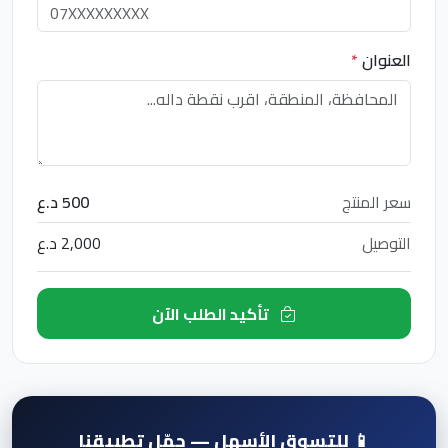
العنوان
*
سعر المنتج
500 د.ع
التوصيل
2,000 د.ع
تأكيد الطلب الآن
📱 للتسوق الأسهل — حمّل تطبيقنا