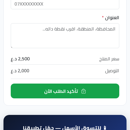
العنوان
*
سعر المنتج
2,500 د.ع
التوصيل
2,000 د.ع
تأكيد الطلب الآن
📱 للتسوق الأسهل — حمّل تطبيقنا