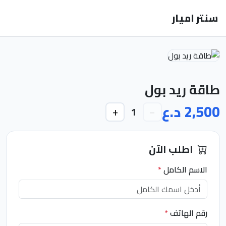
سنتر اميار
طاقة ريد بول
2,500 د.ع
+
−
1
اطلب الآن
الاسم الكامل
*
رقم الهاتف
*