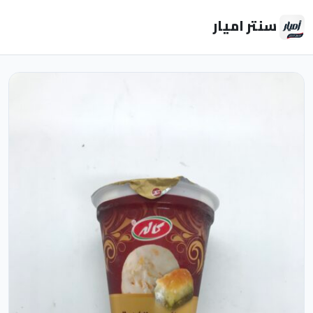
سنتر اميار