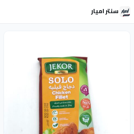
سنتر اميار