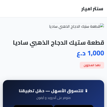
سنتر اميار
قطعة ستيك الدجاج الذهبي ساديا
1,000 د.ع
نافذ المخزون
📱 للتسوق الأسهل — حمّل تطبيقنا
متوفر على أندرويد و آيفون