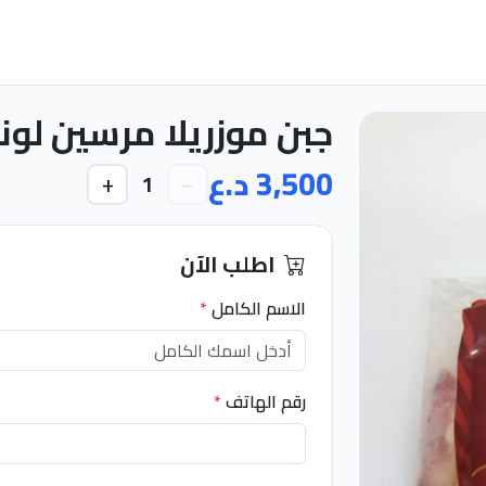
جبن موزريلا مرسين لونين g
3,500 د.ع
+
−
1
اطلب الآن
الاسم الكامل
*
رقم الهاتف
*