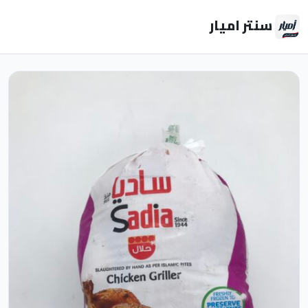
سنتر اميار