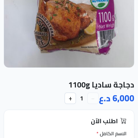
دجاجة ساديا 1100g
6,000 د.ع
+
−
1
اطلب الآن
الاسم الكامل
*