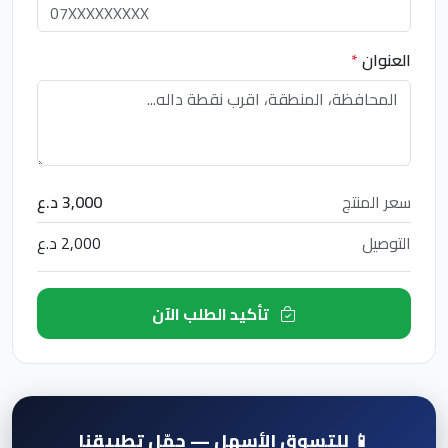
العنوان
*
سعر المنتج
3,000 د.ع
التوصيل
2,000 د.ع
تأكيد الطلب الآن
📱 للتسوق الأسهل — حمّل تطبيقنا