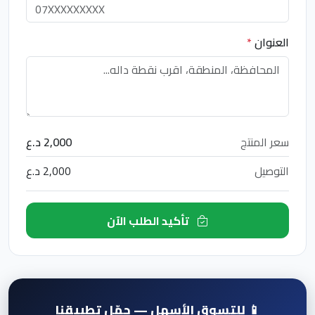
العنوان
*
سعر المنتج
2,000 د.ع
التوصيل
2,000 د.ع
تأكيد الطلب الآن
📱 للتسوق الأسهل — حمّل تطبيقنا