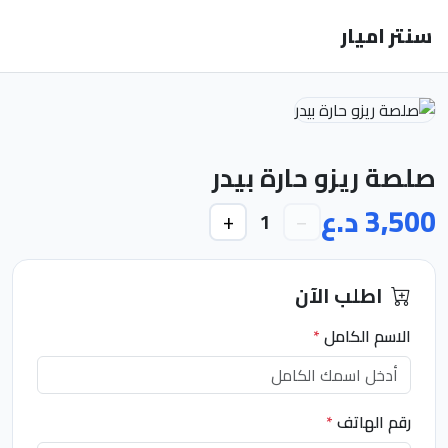
سنتر اميار
صلصة ريزو حارة بيدر
3,500 د.ع
+
−
1
اطلب الآن
الاسم الكامل
*
رقم الهاتف
*