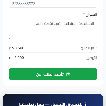
العنوان
*
سعر المنتج
3,500 د.ع
التوصيل
2,000 د.ع
تأكيد الطلب الآن
📱 للتسوق الأسهل — حمّل تطبيقنا