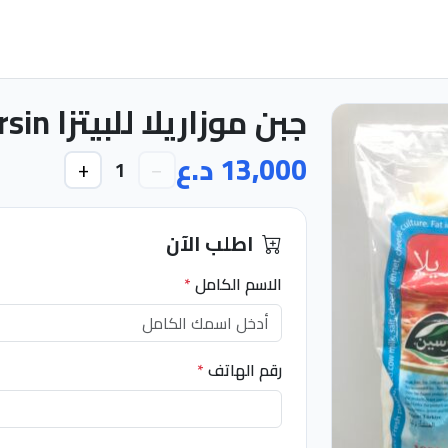
جبن موزاريلا للبيتزا 1g mersin
13,000 د.ع
+
−
1
اطلب الآن
الاسم الكامل
*
رقم الهاتف
*