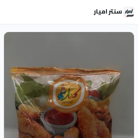
سنتر اميار