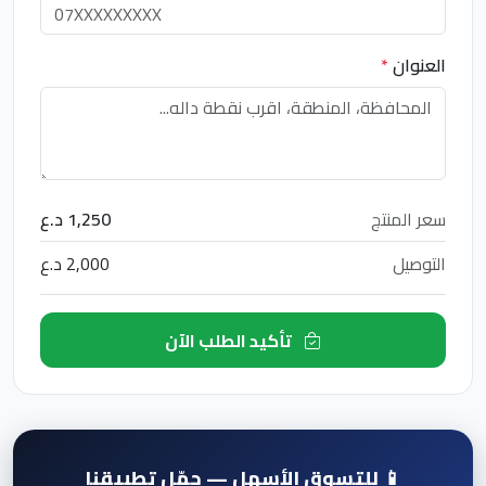
العنوان
*
سعر المنتج
1,250 د.ع
التوصيل
2,000 د.ع
تأكيد الطلب الآن
📱 للتسوق الأسهل — حمّل تطبيقنا