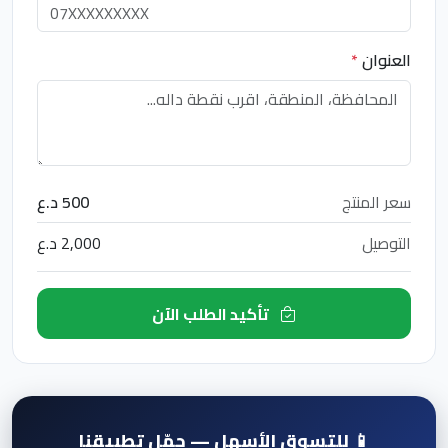
العنوان
*
سعر المنتج
500 د.ع
التوصيل
2,000 د.ع
تأكيد الطلب الآن
📱 للتسوق الأسهل — حمّل تطبيقنا