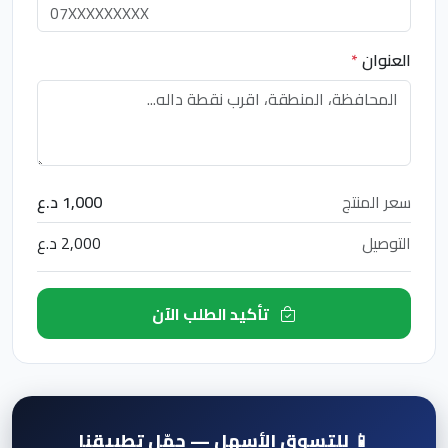
العنوان
*
سعر المنتج
1,000 د.ع
التوصيل
2,000 د.ع
تأكيد الطلب الآن
📱 للتسوق الأسهل — حمّل تطبيقنا