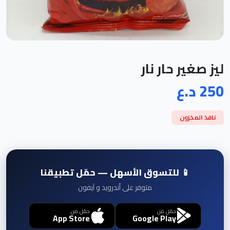
ليز صغير حار نار
250 د.ع
نافذ المخزون
📱 للتسوق الأسهل — حمّل تطبيقنا
متوفر على أندرويد و آيفون
حمّل من
حمّل من
App Store
Google Play