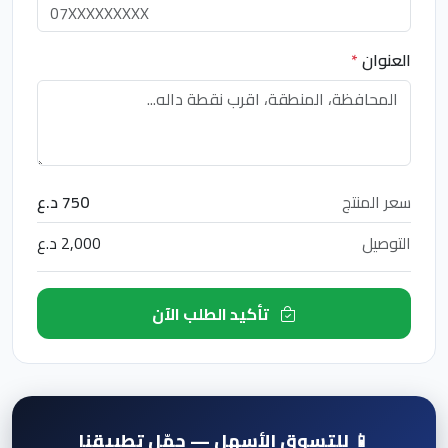
العنوان
*
سعر المنتج
750 د.ع
التوصيل
2,000 د.ع
تأكيد الطلب الآن
📱 للتسوق الأسهل — حمّل تطبيقنا