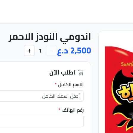
اندومي النودز الاحمر
2,500 د.ع
+
−
1
اطلب الآن
الاسم الكامل
*
رقم الهاتف
*