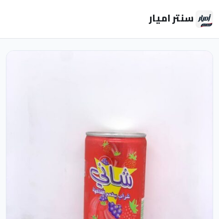
سنتر اميار