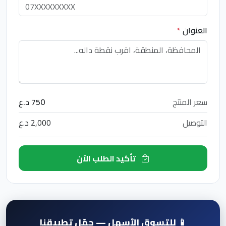
العنوان
*
سعر المنتج
750 د.ع
التوصيل
2,000 د.ع
تأكيد الطلب الآن
📱 للتسوق الأسهل — حمّل تطبيقنا