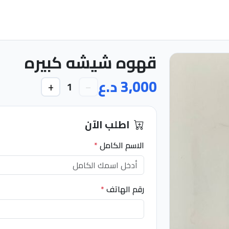
قهوه شيشه كبيره
3,000 د.ع
+
−
1
اطلب الآن
الاسم الكامل
*
رقم الهاتف
*