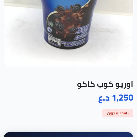
اوريو كوب كاكو
1,250 د.ع
نافذ المخزون