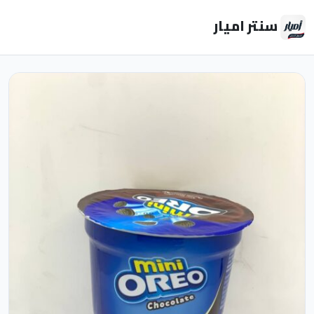
سنتر اميار