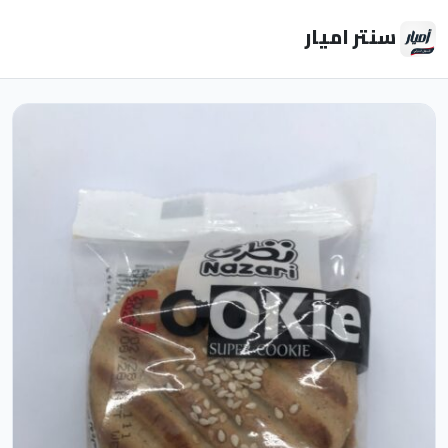
سنتر اميار