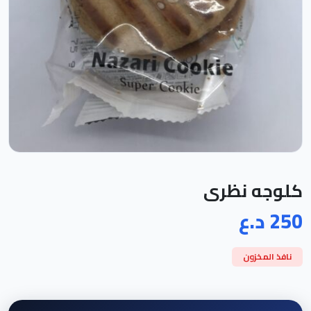
كلوجه نظرى
250 د.ع
نافذ المخزون