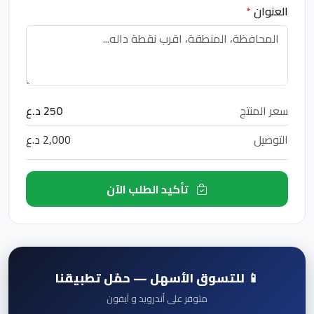
العنوان
*
سعر المنتج
250 د.ع
التوصيل
2,000 د.ع
تأكيد الطلب الآن
📱 للتسوق الأسهل — حمّل تطبيقنا
متوفر على أندرويد و آيفون