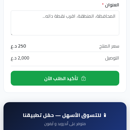
العنوان
*
سعر المنتج
250 د.ع
التوصيل
2,000 د.ع
تأكيد الطلب الآن
📱 للتسوق الأسهل — حمّل تطبيقنا
متوفر على أندرويد و آيفون