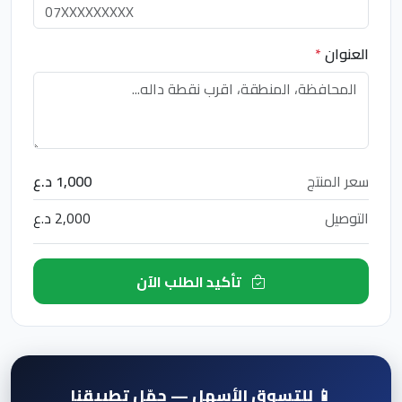
العنوان
*
سعر المنتج
1,000 د.ع
التوصيل
2,000 د.ع
تأكيد الطلب الآن
📱 للتسوق الأسهل — حمّل تطبيقنا