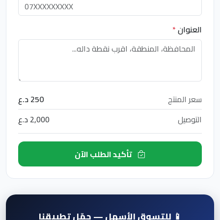
العنوان
*
سعر المنتج
250 د.ع
التوصيل
2,000 د.ع
تأكيد الطلب الآن
📱 للتسوق الأسهل — حمّل تطبيقنا