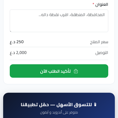
العنوان
*
سعر المنتج
250 د.ع
التوصيل
2,000 د.ع
تأكيد الطلب الآن
📱 للتسوق الأسهل — حمّل تطبيقنا
متوفر على أندرويد و آيفون