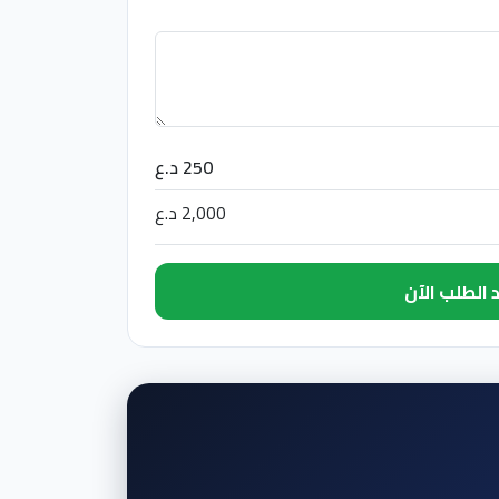
250 د.ع
2,000 د.ع