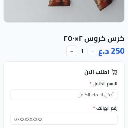
كرس كروس ٢×٢٥٠
250 د.ع
+
−
1
اطلب الآن
الاسم الكامل
*
رقم الهاتف
*