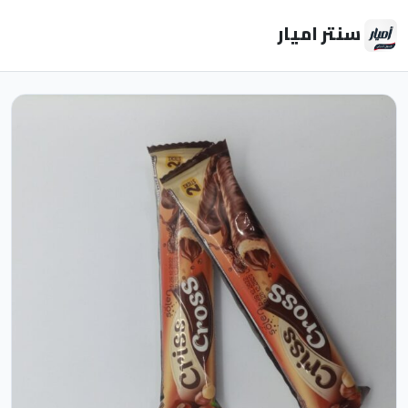
سنتر اميار