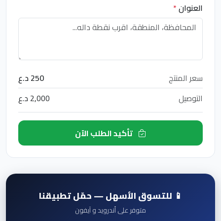
العنوان
*
سعر المنتج
250 د.ع
التوصيل
2,000 د.ع
تأكيد الطلب الآن
📱 للتسوق الأسهل — حمّل تطبيقنا
متوفر على أندرويد و آيفون