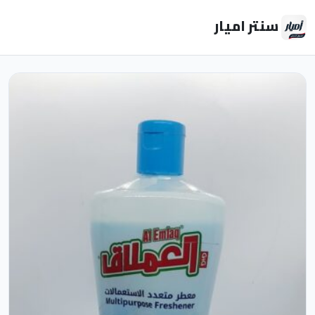
سنتر اميار