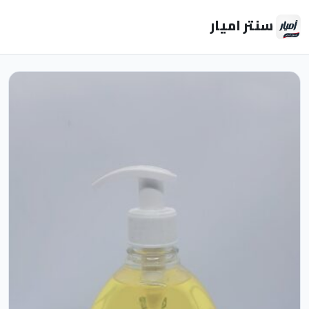
سنتر اميار