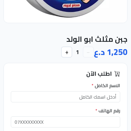
جبن مثلث ابو الولد
1,250 د.ع
+
−
1
اطلب الآن
الاسم الكامل
*
رقم الهاتف
*