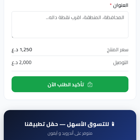
العنوان
*
سعر المنتج
1,250 د.ع
التوصيل
2,000 د.ع
تأكيد الطلب الآن
📱 للتسوق الأسهل — حمّل تطبيقنا
متوفر على أندرويد و آيفون