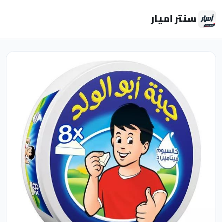
سنتر اميار