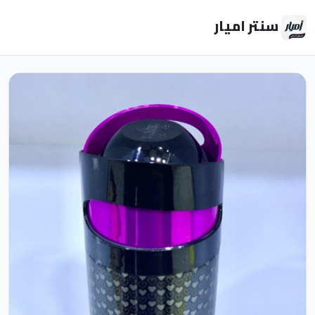
سنتر اميار