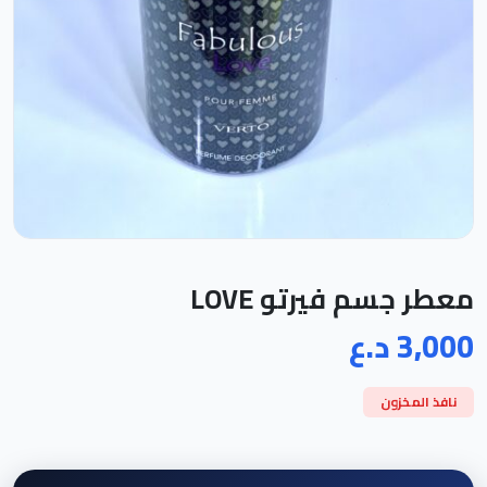
معطر جسم فيرتو LOVE
3,000 د.ع
نافذ المخزون