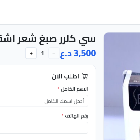
سي كلرر صبغ شعر اشقر ف
3,500 د.ع
+
−
1
اطلب الآن
الاسم الكامل
*
رقم الهاتف
*