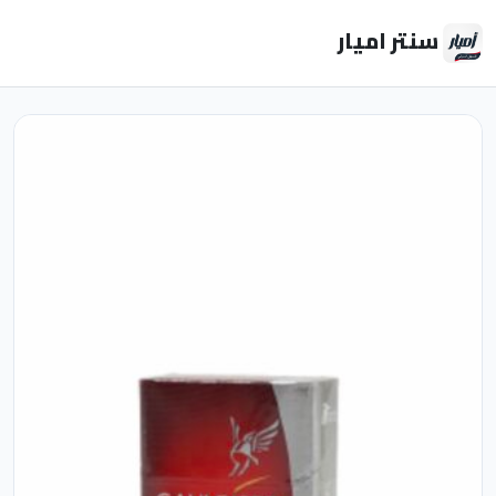
سنتر اميار