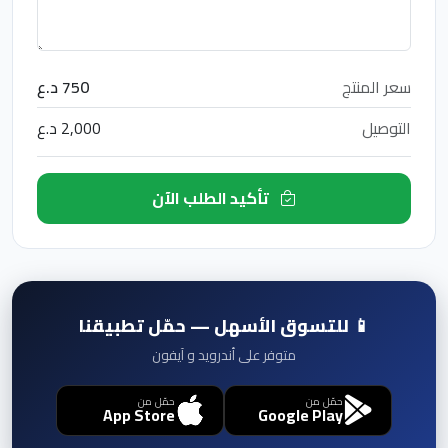
سعر المنتج
750 د.ع
التوصيل
2,000 د.ع
تأكيد الطلب الآن
📱 للتسوق الأسهل — حمّل تطبيقنا
متوفر على أندرويد و آيفون
حمّل من
حمّل من
App Store
Google Play