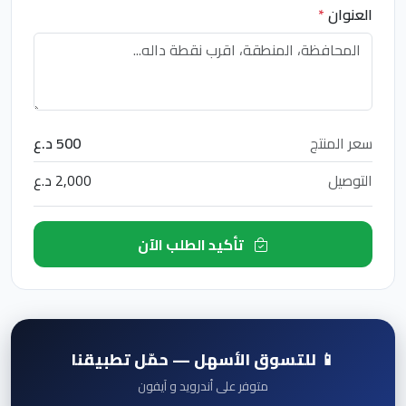
العنوان
*
سعر المنتج
500 د.ع
التوصيل
2,000 د.ع
تأكيد الطلب الآن
📱 للتسوق الأسهل — حمّل تطبيقنا
متوفر على أندرويد و آيفون