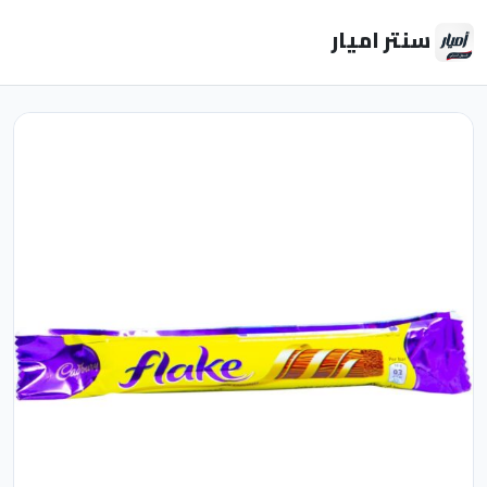
سنتر اميار