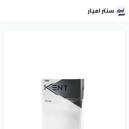
سنتر اميار