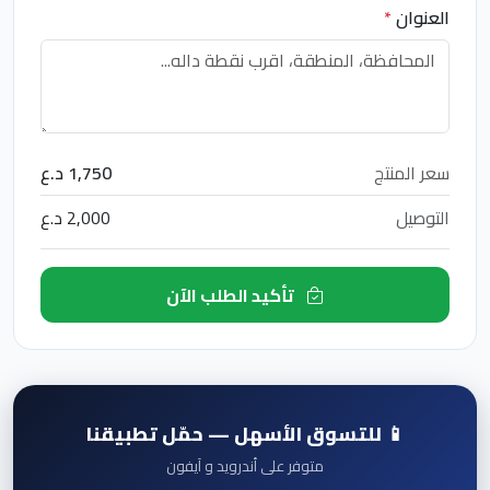
العنوان
*
سعر المنتج
1,750 د.ع
التوصيل
2,000 د.ع
تأكيد الطلب الآن
📱 للتسوق الأسهل — حمّل تطبيقنا
متوفر على أندرويد و آيفون