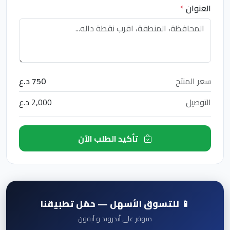
العنوان
*
سعر المنتج
750 د.ع
التوصيل
2,000 د.ع
تأكيد الطلب الآن
📱 للتسوق الأسهل — حمّل تطبيقنا
متوفر على أندرويد و آيفون