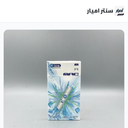
سنتر اميار