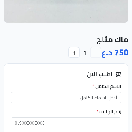
ماك مثلج
750 د.ع
+
−
1
اطلب الآن
الاسم الكامل
*
رقم الهاتف
*