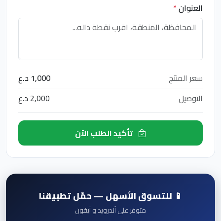
العنوان
*
سعر المنتج
1,000 د.ع
التوصيل
2,000 د.ع
تأكيد الطلب الآن
📱 للتسوق الأسهل — حمّل تطبيقنا
متوفر على أندرويد و آيفون