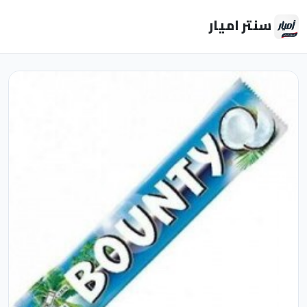
سنتر اميار