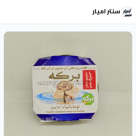
سنتر اميار