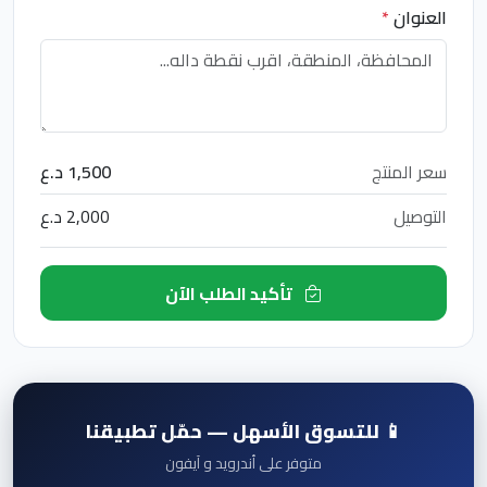
العنوان
*
سعر المنتج
1,500 د.ع
التوصيل
2,000 د.ع
تأكيد الطلب الآن
📱 للتسوق الأسهل — حمّل تطبيقنا
متوفر على أندرويد و آيفون