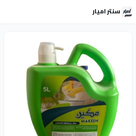
سنتر اميار