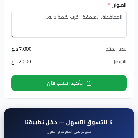
العنوان
*
سعر المنتج
7,000 د.ع
التوصيل
2,000 د.ع
تأكيد الطلب الآن
📱 للتسوق الأسهل — حمّل تطبيقنا
متوفر على أندرويد و آيفون